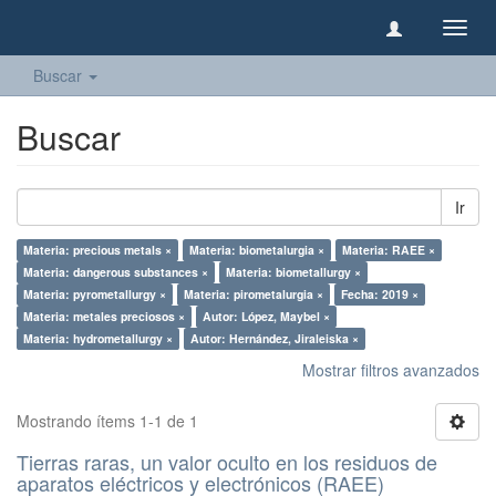
Camb
naveg
Buscar
Buscar
Ir
Materia: precious metals ×
Materia: biometalurgia ×
Materia: RAEE ×
Materia: dangerous substances ×
Materia: biometallurgy ×
Materia: pyrometallurgy ×
Materia: pirometalurgia ×
Fecha: 2019 ×
Materia: metales preciosos ×
Autor: López, Maybel ×
Materia: hydrometallurgy ×
Autor: Hernández, Jiraleiska ×
Mostrar filtros avanzados
Mostrando ítems 1-1 de 1
Tierras raras, un valor oculto en los residuos de
aparatos eléctricos y electrónicos (RAEE)