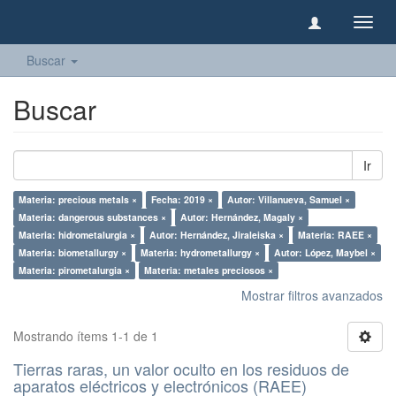
Camb
naveg
Buscar
Buscar
Ir
Materia: precious metals ×
Fecha: 2019 ×
Autor: Villanueva, Samuel ×
Materia: dangerous substances ×
Autor: Hernández, Magaly ×
Materia: hidrometalurgia ×
Autor: Hernández, Jiraleiska ×
Materia: RAEE ×
Materia: biometallurgy ×
Materia: hydrometallurgy ×
Autor: López, Maybel ×
Materia: pirometalurgia ×
Materia: metales preciosos ×
Mostrar filtros avanzados
Mostrando ítems 1-1 de 1
Tierras raras, un valor oculto en los residuos de
aparatos eléctricos y electrónicos (RAEE)