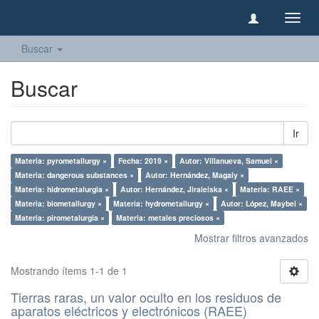
Camb
naveg
Buscar
Buscar
Ir
Materia: pyrometallurgy ×
Fecha: 2019 ×
Autor: Villanueva, Samuel ×
Materia: dangerous substances ×
Autor: Hernández, Magaly ×
Materia: hidrometalurgia ×
Autor: Hernández, Jiraleiska ×
Materia: RAEE ×
Materia: biometallurgy ×
Materia: hydrometallurgy ×
Autor: López, Maybel ×
Materia: pirometalurgia ×
Materia: metales preciosos ×
Mostrar filtros avanzados
Mostrando ítems 1-1 de 1
Tierras raras, un valor oculto en los residuos de
aparatos eléctricos y electrónicos (RAEE)