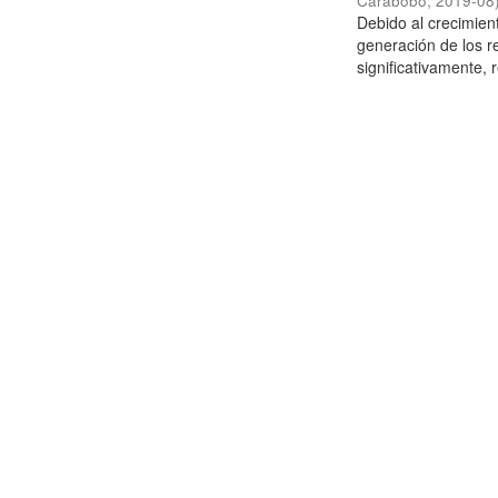
Carabobo
,
2019-08
Debido al crecimien
generación de los r
significativamente,