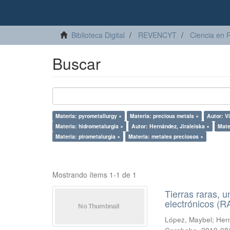
Biblioteca Digital
REVENCYT
Ciencia en 
Buscar
Materia: pyrometallurgy ×
Materia: precious metals ×
Autor: V
Materia: hidrometalurgia ×
Autor: Hernández, Jiraleiska ×
Mate
Materia: pirometalurgia ×
Materia: metales preciosos ×
Mostrando ítems 1-1 de 1
Tierras raras, u
electrónicos (
López, Maybel
;
Hern