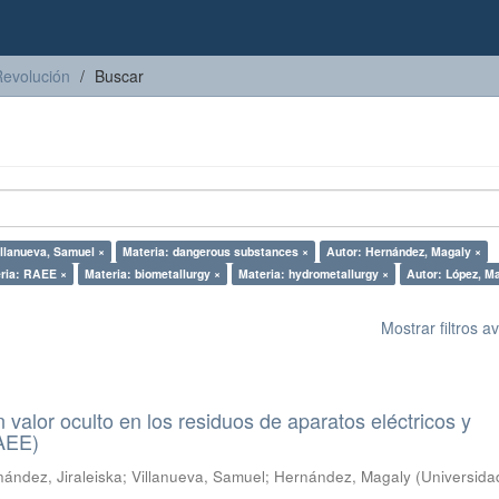
Revolución
Buscar
illanueva, Samuel ×
Materia: dangerous substances ×
Autor: Hernández, Magaly ×
ria: RAEE ×
Materia: biometallurgy ×
Materia: hydrometallurgy ×
Autor: López, M
Mostrar filtros 
n valor oculto en los residuos de aparatos eléctricos y
RAEE)
ández, Jiraleiska
;
Villanueva, Samuel
;
Hernández, Magaly
(
Universida