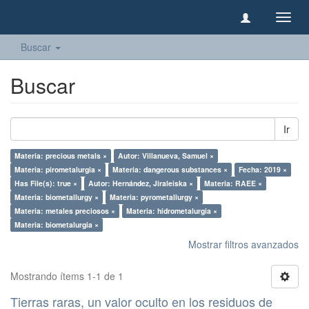
Camb
naveg
Buscar
Buscar
Ir
Materia: precious metals ×
Autor: Villanueva, Samuel ×
Materia: pirometalurgia ×
Materia: dangerous substances ×
Fecha: 2019 ×
Has File(s): true ×
Autor: Hernández, Jiraleiska ×
Materia: RAEE ×
Materia: biometallurgy ×
Materia: pyrometallurgy ×
Materia: metales preciosos ×
Materia: hidrometalurgia ×
Materia: biometalurgia ×
Mostrar filtros avanzados
Mostrando ítems 1-1 de 1
Tierras raras, un valor oculto en los residuos de