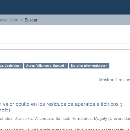
Revolución
Buscar
z, Jiraleiska ×
Autor: Villanueva, Samuel ×
Materia: pirometalurgia ×
Mostrar filtros 
n valor oculto en los residuos de aparatos eléctricos y
RAEE)
ández, Jiraleiska
;
Villanueva, Samuel
;
Hernández, Magaly
(
Universida
)