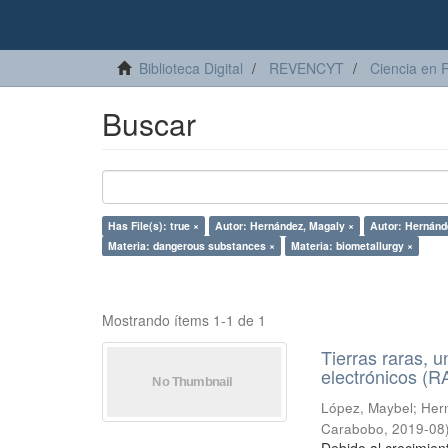
Biblioteca Digital
REVENCYT
Ciencia en 
Buscar
Has File(s): true ×
Autor: Hernández, Magaly ×
Autor: Hernánde
Materia: dangerous substances ×
Materia: biometallurgy ×
Mostrando ítems 1-1 de 1
Tierras raras, u
electrónicos (
López, Maybel
;
Hern
Carabobo
,
2019-08