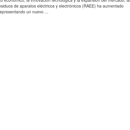
to económico, la innovación tecnológica y la expansión del mercado, la
esiduos de aparatos eléctricos y electrónicos (RAEE) ha aumentado
 representando un nuevo ...