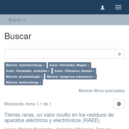
Camb
naveg
Buscar
Buscar
Ir
Materia: hydrometallurgy ×
Autor: Hernández, Magaly ×
Autor: Hernández, Jiraleiska ×
Autor: Villanueva, Samuel ×
Materia: pirometalurgia ×
Materia: dangerous substances ×
Materia: biometallurgy ×
Mostrar filtros avanzados
Mostrando ítems 1-1 de 1
Tierras raras, un valor oculto en los residuos de
aparatos eléctricos y electrónicos (RAEE)
López, Maybel
;
Hernández, Jiraleiska
;
Villanueva, Samuel
;