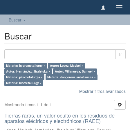
Camb
naveg
Buscar
Buscar
Ir
Materia: hydrometallurgy ×
Autor: López, Maybel ×
Autor: Hernández, Jiraleiska ×
Autor: Villanueva, Samuel ×
Materia: pirometalurgia ×
Materia: dangerous substances ×
Materia: biometallurgy ×
Mostrar filtros avanzados
Mostrando ítems 1-1 de 1
Tierras raras, un valor oculto en los residuos de
aparatos eléctricos y electrónicos (RAEE)
López, Maybel
;
Hernández, Jiraleiska
;
Villanueva, Samuel
;