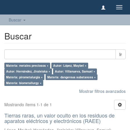
Camb
naveg
Buscar
Buscar
Ir
Materia: metales preciosos ×
Autor: López, Maybel ×
Autor: Hernández, Jiraleiska ×
Autor: Villanueva, Samuel ×
Materia: pirometalurgia ×
Materia: dangerous substances ×
Materia: biometallurgy ×
Mostrar filtros avanzados
Mostrando ítems 1-1 de 1
Tierras raras, un valor oculto en los residuos de
aparatos eléctricos y electrónicos (RAEE)
López, Maybel
;
Hernández, Jiraleiska
;
Villanueva, Samuel
;