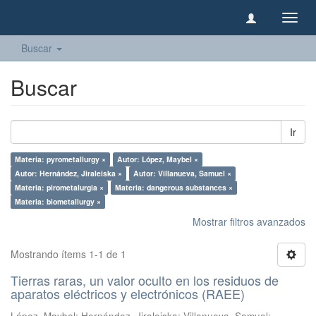
Camb
naveg
Buscar
Buscar
Ir
Materia: pyrometallurgy ×
Autor: López, Maybel ×
Autor: Hernández, Jiraleiska ×
Autor: Villanueva, Samuel ×
Materia: pirometalurgia ×
Materia: dangerous substances ×
Materia: biometallurgy ×
Mostrar filtros avanzados
Mostrando ítems 1-1 de 1
Tierras raras, un valor oculto en los residuos de
aparatos eléctricos y electrónicos (RAEE)
López, Maybel
;
Hernández, Jiraleiska
;
Villanueva, Samuel
;