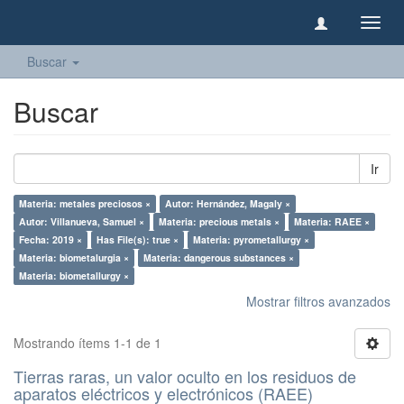
Camb
naveg
Buscar
Buscar
Ir
Materia: metales preciosos ×
Autor: Hernández, Magaly ×
Autor: Villanueva, Samuel ×
Materia: precious metals ×
Materia: RAEE ×
Fecha: 2019 ×
Has File(s): true ×
Materia: pyrometallurgy ×
Materia: biometalurgia ×
Materia: dangerous substances ×
Materia: biometallurgy ×
Mostrar filtros avanzados
Mostrando ítems 1-1 de 1
Tierras raras, un valor oculto en los residuos de
aparatos eléctricos y electrónicos (RAEE)