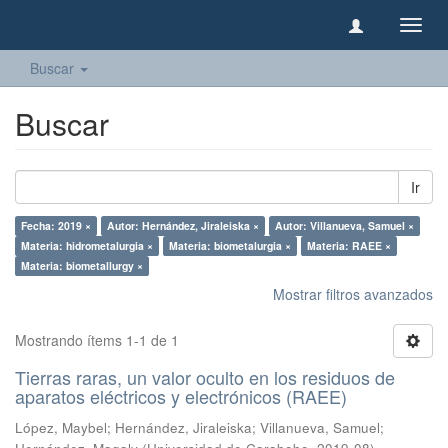
Camb
naveg
Buscar
Buscar
Ir
Fecha: 2019 ×
Autor: Hernández, Jiraleiska ×
Autor: Villanueva, Samuel ×
Materia: hidrometalurgia ×
Materia: biometalurgia ×
Materia: RAEE ×
Materia: biometallurgy ×
Mostrar filtros avanzados
Mostrando ítems 1-1 de 1
Tierras raras, un valor oculto en los residuos de
aparatos eléctricos y electrónicos (RAEE)
López, Maybel
;
Hernández, Jiraleiska
;
Villanueva, Samuel
;