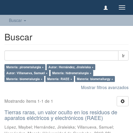
Camb
naveg
Buscar
Buscar
Ir
Materia: pirometalurgia ×
Autor: Hernández, Jiraleiska ×
Autor: Villanueva, Samuel ×
Materia: hidrometalurgia ×
Materia: biometalurgia ×
Materia: RAEE ×
Materia: biometallurgy ×
Mostrar filtros avanzados
Mostrando ítems 1-1 de 1
Tierras raras, un valor oculto en los residuos de
aparatos eléctricos y electrónicos (RAEE)
López, Maybel
;
Hernández, Jiraleiska
;
Villanueva, Samuel
;