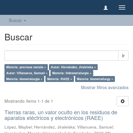
Camb
naveg
Buscar
Buscar
Ir
Materia: precious metals ×
Autor: Hernández, Jiraleiska ×
Autor: Villanueva, Samuel ×
Materia: hidrometalurgia ×
Materia: biometalurgia ×
Materia: RAEE ×
Materia: biometallurgy ×
Mostrar filtros avanzados
Mostrando ítems 1-1 de 1
Tierras raras, un valor oculto en los residuos de
aparatos eléctricos y electrónicos (RAEE)
López, Maybel
;
Hernández, Jiraleiska
;
Villanueva, Samuel
;