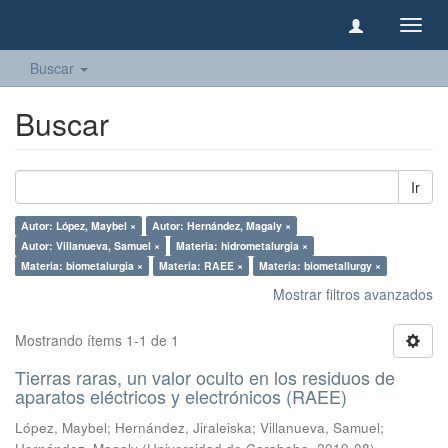
Camb
naveg
Buscar
Buscar
Ir
Autor: López, Maybel ×
Autor: Hernández, Magaly ×
Autor: Villanueva, Samuel ×
Materia: hidrometalurgia ×
Materia: biometalurgia ×
Materia: RAEE ×
Materia: biometallurgy ×
Mostrar filtros avanzados
Mostrando ítems 1-1 de 1
Tierras raras, un valor oculto en los residuos de
aparatos eléctricos y electrónicos (RAEE)
López, Maybel
;
Hernández, Jiraleiska
;
Villanueva, Samuel
;