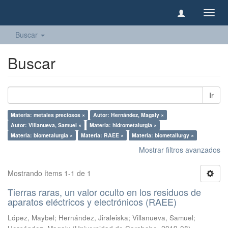
Camb
naveg
Buscar
Buscar
Ir
Materia: metales preciosos ×
Autor: Hernández, Magaly ×
Autor: Villanueva, Samuel ×
Materia: hidrometalurgia ×
Materia: biometalurgia ×
Materia: RAEE ×
Materia: biometallurgy ×
Mostrar filtros avanzados
Mostrando ítems 1-1 de 1
Tierras raras, un valor oculto en los residuos de
aparatos eléctricos y electrónicos (RAEE)
López, Maybel
;
Hernández, Jiraleiska
;
Villanueva, Samuel
;