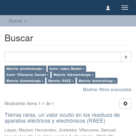
Camb
naveg
Buscar
Buscar
Ir
Materia: pirometalurgia ×
Autor: López, Maybel ×
Autor: Villanueva, Samuel ×
Materia: hidrometalurgia ×
Materia: biometalurgia ×
Materia: RAEE ×
Materia: biometallurgy ×
Mostrar filtros avanzados
Mostrando ítems 1-1 de 1
Tierras raras, un valor oculto en los residuos de
aparatos eléctricos y electrónicos (RAEE)
López, Maybel
;
Hernández, Jiraleiska
;
Villanueva, Samuel
;