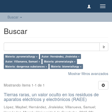
Camb
naveg
Buscar
Buscar
Ir
Materia: pyrometallurgy ×
Autor: Hernández, Jiraleiska ×
Autor: Villanueva, Samuel ×
Materia: pirometalurgia ×
Materia: dangerous substances ×
Materia: biometallurgy ×
Mostrar filtros avanzados
Mostrando ítems 1-1 de 1
Tierras raras, un valor oculto en los residuos de
aparatos eléctricos y electrónicos (RAEE)
López, Maybel
;
Hernández, Jiraleiska
;
Villanueva, Samuel
;