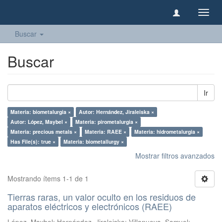
Camb
naveg
Buscar
Buscar
Ir
Materia: biometalurgia ×
Autor: Hernández, Jiraleiska ×
Autor: López, Maybel ×
Materia: pirometalurgia ×
Materia: precious metals ×
Materia: RAEE ×
Materia: hidrometalurgia ×
Has File(s): true ×
Materia: biometallurgy ×
Mostrar filtros avanzados
Mostrando ítems 1-1 de 1
Tierras raras, un valor oculto en los residuos de
aparatos eléctricos y electrónicos (RAEE)
López, Maybel
;
Hernández, Jiraleiska
;
Villanueva, Samuel
;