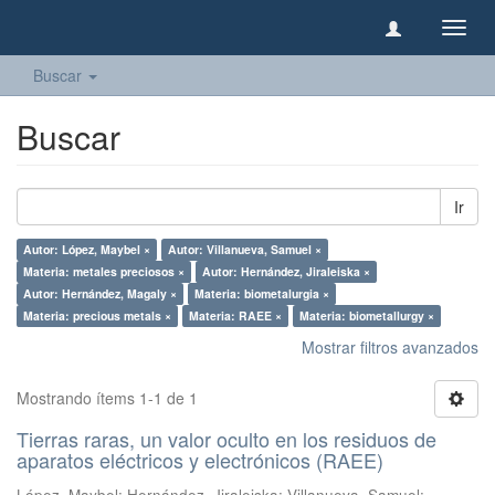
Camb
naveg
Buscar
Buscar
Ir
Autor: López, Maybel ×
Autor: Villanueva, Samuel ×
Materia: metales preciosos ×
Autor: Hernández, Jiraleiska ×
Autor: Hernández, Magaly ×
Materia: biometalurgia ×
Materia: precious metals ×
Materia: RAEE ×
Materia: biometallurgy ×
Mostrar filtros avanzados
Mostrando ítems 1-1 de 1
Tierras raras, un valor oculto en los residuos de
aparatos eléctricos y electrónicos (RAEE)
López, Maybel
;
Hernández, Jiraleiska
;
Villanueva, Samuel
;