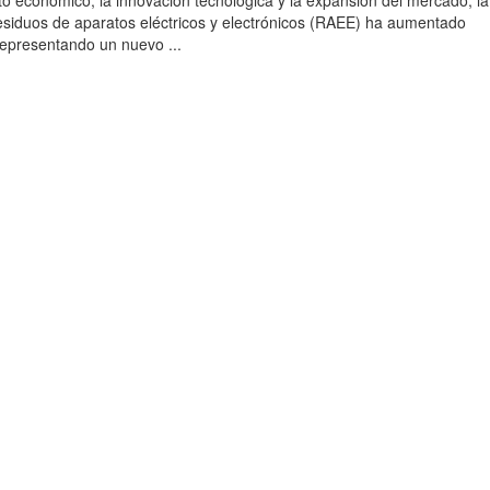
to económico, la innovación tecnológica y la expansión del mercado, la
esiduos de aparatos eléctricos y electrónicos (RAEE) ha aumentado
 representando un nuevo ...