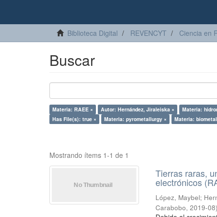
Biblioteca Digital
REVENCYT
Ciencia en 
Buscar
Materia: RAEE ×
Autor: Hernández, Jiraleiska ×
Materia: hidro
Has File(s): true ×
Materia: pyrometallurgy ×
Materia: biometal
Mostrando ítems 1-1 de 1
Tierras raras, u
electrónicos (
López, Maybel
;
Hern
Carabobo
,
2019-08