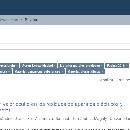
Revolución
Buscar
metalurgia ×
Autor: López, Maybel ×
Materia: metales preciosos ×
Fecha: 2019 ×
urgia ×
Materia: dangerous substances ×
Materia: biometallurgy ×
Mostrar filtros 
n valor oculto en los residuos de aparatos eléctricos y
RAEE)
ández, Jiraleiska
;
Villanueva, Samuel
;
Hernández, Magaly
(
Universida
)