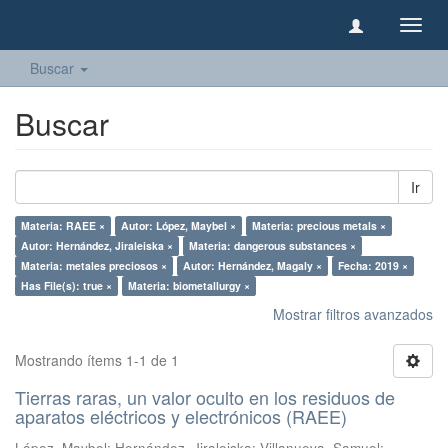
Camb
naveg
Buscar
Buscar
Ir
Materia: RAEE ×
Autor: López, Maybel ×
Materia: precious metals ×
Autor: Hernández, Jiraleiska ×
Materia: dangerous substances ×
Materia: metales preciosos ×
Autor: Hernández, Magaly ×
Fecha: 2019 ×
Has File(s): true ×
Materia: biometallurgy ×
Mostrar filtros avanzados
Mostrando ítems 1-1 de 1
Tierras raras, un valor oculto en los residuos de
aparatos eléctricos y electrónicos (RAEE)
López, Maybel
;
Hernández, Jiraleiska
;
Villanueva, Samuel
;