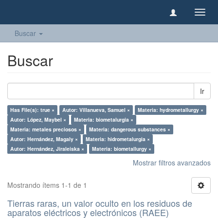
Camb
naveg
Buscar
Buscar
Ir
Has File(s): true ×
Autor: Villanueva, Samuel ×
Materia: hydrometallurgy ×
Autor: López, Maybel ×
Materia: biometalurgia ×
Materia: metales preciosos ×
Materia: dangerous substances ×
Autor: Hernández, Magaly ×
Materia: hidrometalurgia ×
Autor: Hernández, Jiraleiska ×
Materia: biometallurgy ×
Mostrar filtros avanzados
Mostrando ítems 1-1 de 1
Tierras raras, un valor oculto en los residuos de
aparatos eléctricos y electrónicos (RAEE)