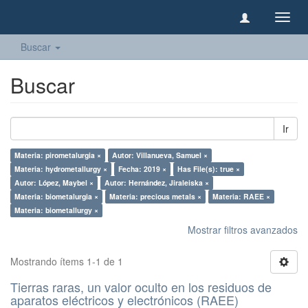
Camb
naveg
Buscar
Buscar
Ir
Materia: pirometalurgia ×
Autor: Villanueva, Samuel ×
Materia: hydrometallurgy ×
Fecha: 2019 ×
Has File(s): true ×
Autor: López, Maybel ×
Autor: Hernández, Jiraleiska ×
Materia: biometalurgia ×
Materia: precious metals ×
Materia: RAEE ×
Materia: biometallurgy ×
Mostrar filtros avanzados
Mostrando ítems 1-1 de 1
Tierras raras, un valor oculto en los residuos de
aparatos eléctricos y electrónicos (RAEE)