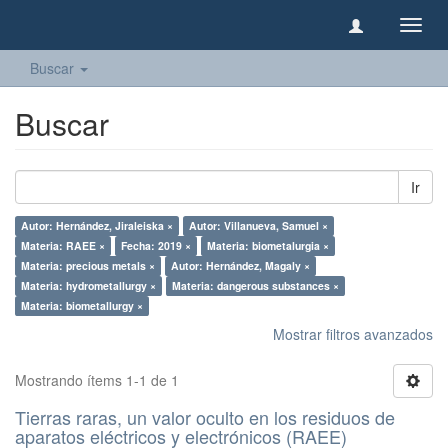
Camb
naveg
Buscar
Buscar
Ir
Autor: Hernández, Jiraleiska ×
Autor: Villanueva, Samuel ×
Materia: RAEE ×
Fecha: 2019 ×
Materia: biometalurgia ×
Materia: precious metals ×
Autor: Hernández, Magaly ×
Materia: hydrometallurgy ×
Materia: dangerous substances ×
Materia: biometallurgy ×
Mostrar filtros avanzados
Mostrando ítems 1-1 de 1
Tierras raras, un valor oculto en los residuos de
aparatos eléctricos y electrónicos (RAEE)