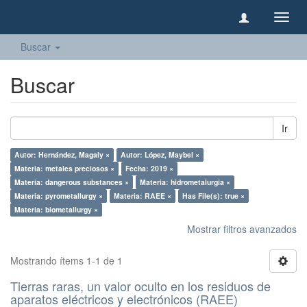
Camb
naveg
Buscar
Buscar
Ir
Autor: Hernández, Magaly ×
Autor: López, Maybel ×
Materia: metales preciosos ×
Fecha: 2019 ×
Materia: dangerous substances ×
Materia: hidrometalurgia ×
Materia: pyrometallurgy ×
Materia: RAEE ×
Has File(s): true ×
Materia: biometallurgy ×
Mostrar filtros avanzados
Mostrando ítems 1-1 de 1
Tierras raras, un valor oculto en los residuos de
aparatos eléctricos y electrónicos (RAEE)