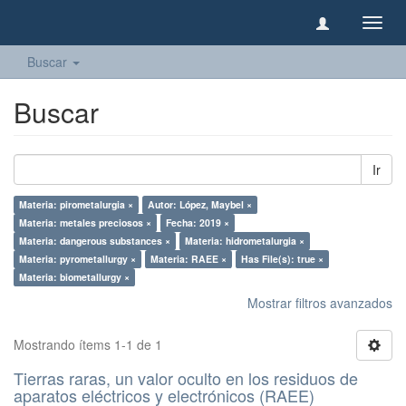
Camb
naveg
Buscar
Buscar
Ir
Materia: pirometalurgia ×
Autor: López, Maybel ×
Materia: metales preciosos ×
Fecha: 2019 ×
Materia: dangerous substances ×
Materia: hidrometalurgia ×
Materia: pyrometallurgy ×
Materia: RAEE ×
Has File(s): true ×
Materia: biometallurgy ×
Mostrar filtros avanzados
Mostrando ítems 1-1 de 1
Tierras raras, un valor oculto en los residuos de
aparatos eléctricos y electrónicos (RAEE)