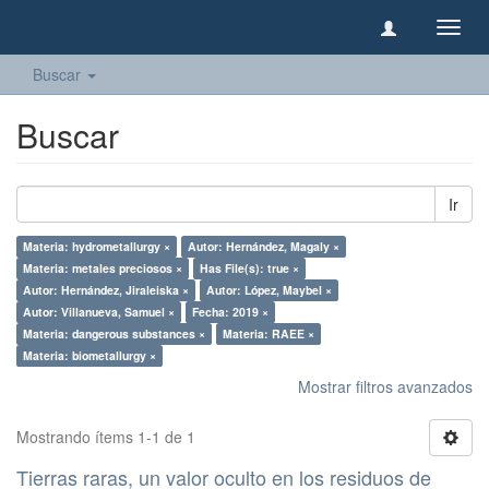
Camb
naveg
Buscar
Buscar
Ir
Materia: hydrometallurgy ×
Autor: Hernández, Magaly ×
Materia: metales preciosos ×
Has File(s): true ×
Autor: Hernández, Jiraleiska ×
Autor: López, Maybel ×
Autor: Villanueva, Samuel ×
Fecha: 2019 ×
Materia: dangerous substances ×
Materia: RAEE ×
Materia: biometallurgy ×
Mostrar filtros avanzados
Mostrando ítems 1-1 de 1
Tierras raras, un valor oculto en los residuos de