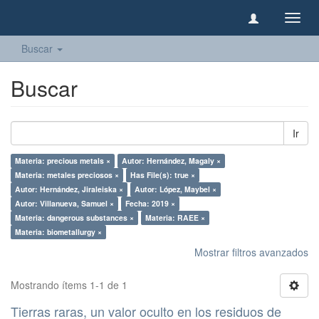
Camb
naveg
Buscar
Buscar
Ir
Materia: precious metals ×
Autor: Hernández, Magaly ×
Materia: metales preciosos ×
Has File(s): true ×
Autor: Hernández, Jiraleiska ×
Autor: López, Maybel ×
Autor: Villanueva, Samuel ×
Fecha: 2019 ×
Materia: dangerous substances ×
Materia: RAEE ×
Materia: biometallurgy ×
Mostrar filtros avanzados
Mostrando ítems 1-1 de 1
Tierras raras, un valor oculto en los residuos de