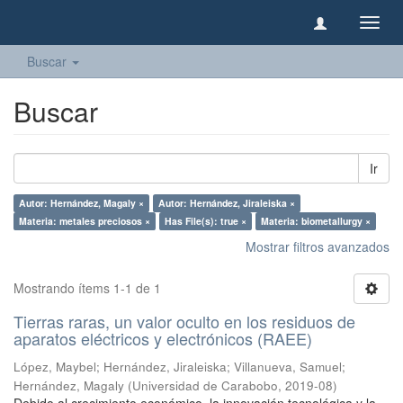
Camb
naveg
Buscar
Buscar
Ir
Autor: Hernández, Magaly ×
Autor: Hernández, Jiraleiska ×
Materia: metales preciosos ×
Has File(s): true ×
Materia: biometallurgy ×
Mostrar filtros avanzados
Mostrando ítems 1-1 de 1
Tierras raras, un valor oculto en los residuos de
aparatos eléctricos y electrónicos (RAEE)
López, Maybel
;
Hernández, Jiraleiska
;
Villanueva, Samuel
;
Hernández, Magaly
(
Universidad de Carabobo
,
2019-08
)