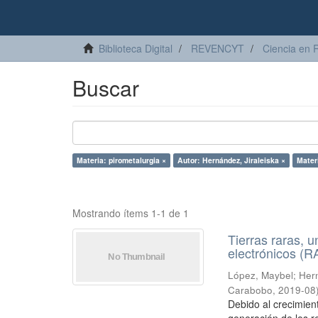
Biblioteca Digital
REVENCYT
Ciencia en 
Buscar
Materia: pirometalurgia ×
Autor: Hernández, Jiraleiska ×
Mater
Mostrando ítems 1-1 de 1
Tierras raras, u
electrónicos (
López, Maybel
;
Hern
Carabobo
,
2019-08
Debido al crecimien