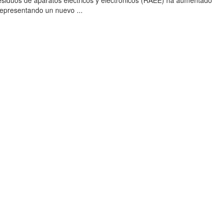
esiduos de aparatos eléctricos y electrónicos (RAEE) ha aumentado
 representando un nuevo ...