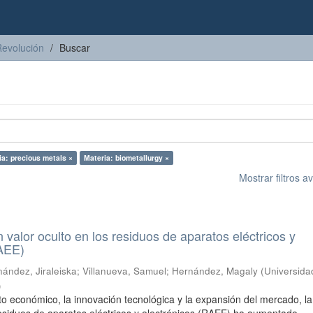
Revolución
Buscar
ia: precious metals ×
Materia: biometallurgy ×
Mostrar filtros 
n valor oculto en los residuos de aparatos eléctricos y
RAEE)
ández, Jiraleiska
;
Villanueva, Samuel
;
Hernández, Magaly
(
Universida
)
to económico, la innovación tecnológica y la expansión del mercado, la