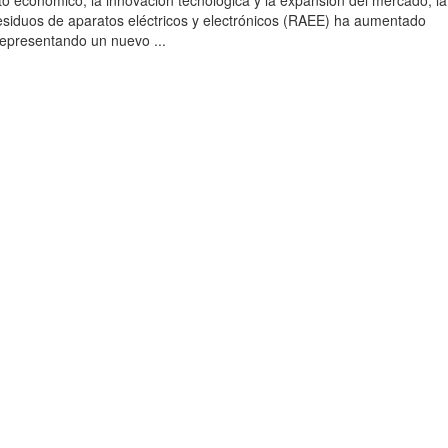
to económico, la innovación tecnológica y la expansión del mercado, la
esiduos de aparatos eléctricos y electrónicos (RAEE) ha aumentado
 representando un nuevo ...