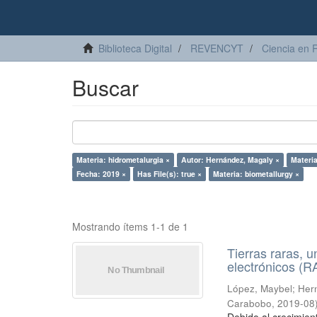
Biblioteca Digital
REVENCYT
Ciencia en 
Buscar
Materia: hidrometalurgia ×
Autor: Hernández, Magaly ×
Materia
Fecha: 2019 ×
Has File(s): true ×
Materia: biometallurgy ×
Mostrando ítems 1-1 de 1
Tierras raras, u
electrónicos (
López, Maybel
;
Hern
Carabobo
,
2019-08