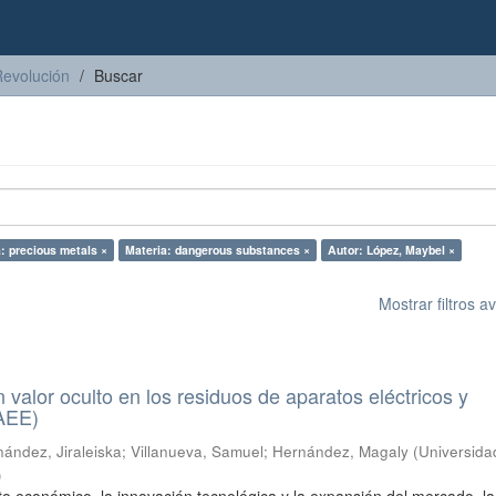
Revolución
Buscar
: precious metals ×
Materia: dangerous substances ×
Autor: López, Maybel ×
Mostrar filtros 
n valor oculto en los residuos de aparatos eléctricos y
RAEE)
ández, Jiraleiska
;
Villanueva, Samuel
;
Hernández, Magaly
(
Universida
)