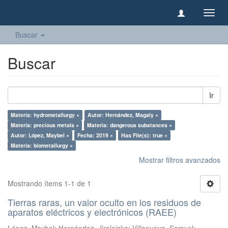
Camb
naveg
Buscar
Buscar
Ir
Materia: hydrometallurgy ×
Autor: Hernández, Magaly ×
Materia: precious metals ×
Materia: dangerous substances ×
Autor: López, Maybel ×
Fecha: 2019 ×
Has File(s): true ×
Materia: biometallurgy ×
Mostrar filtros avanzados
Mostrando ítems 1-1 de 1
Tierras raras, un valor oculto en los residuos de
aparatos eléctricos y electrónicos (RAEE)
López, Maybel
;
Hernández, Jiraleiska
;
Villanueva, Samuel
;