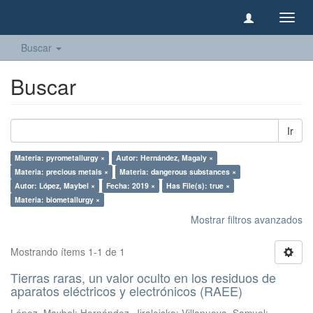
Camb
naveg
Buscar
Buscar
Ir
Materia: pyrometallurgy ×
Autor: Hernández, Magaly ×
Materia: precious metals ×
Materia: dangerous substances ×
Autor: López, Maybel ×
Fecha: 2019 ×
Has File(s): true ×
Materia: biometallurgy ×
Mostrar filtros avanzados
Mostrando ítems 1-1 de 1
Tierras raras, un valor oculto en los residuos de
aparatos eléctricos y electrónicos (RAEE)
López, Maybel
;
Hernández, Jiraleiska
;
Villanueva, Samuel
;