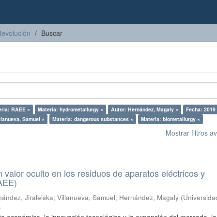
Revolución
Buscar
eria: RAEE ×
Materia: hydrometallurgy ×
Autor: Hernández, Magaly ×
Fecha: 2019
llanueva, Samuel ×
Materia: dangerous substances ×
Materia: biometallurgy ×
Mostrar filtros 
n valor oculto en los residuos de aparatos eléctricos y
RAEE)
ández, Jiraleiska
;
Villanueva, Samuel
;
Hernández, Magaly
(
Universida
)