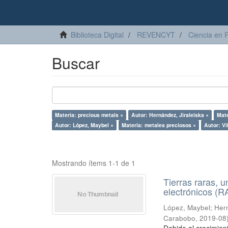
Biblioteca Digital
REVENCYT
Ciencia en 
Buscar
Materia: precious metals ×
Autor: Hernández, Jiraleiska ×
Mat
Autor: López, Maybel ×
Materia: metales preciosos ×
Autor: Vi
Mostrando ítems 1-1 de 1
Tierras raras, u
electrónicos (
López, Maybel
;
Hern
Carabobo
,
2019-08