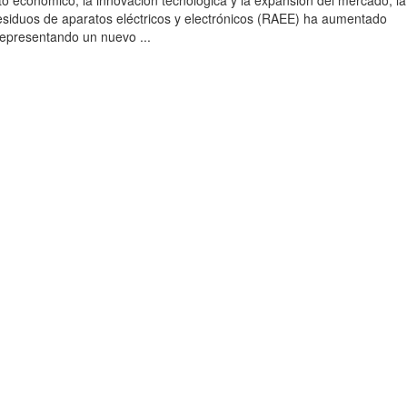
to económico, la innovación tecnológica y la expansión del mercado, la
esiduos de aparatos eléctricos y electrónicos (RAEE) ha aumentado
 representando un nuevo ...