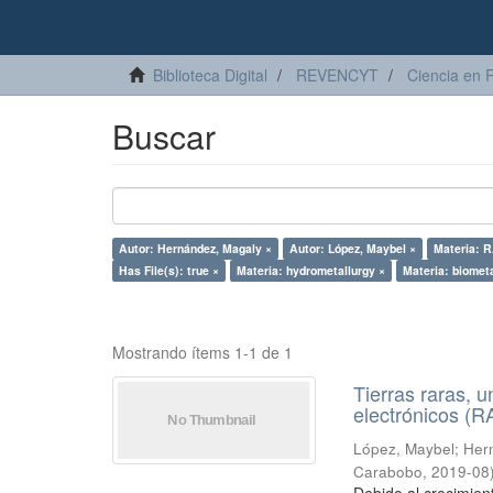
Biblioteca Digital
REVENCYT
Ciencia en 
Buscar
Autor: Hernández, Magaly ×
Autor: López, Maybel ×
Materia: 
Has File(s): true ×
Materia: hydrometallurgy ×
Materia: biometa
Mostrando ítems 1-1 de 1
Tierras raras, u
electrónicos (
López, Maybel
;
Hern
Carabobo
,
2019-08