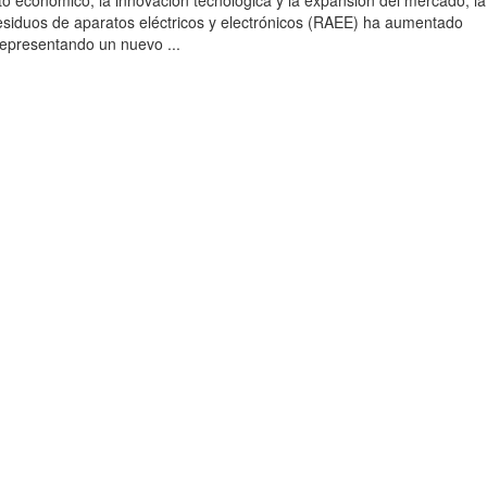
to económico, la innovación tecnológica y la expansión del mercado, la
esiduos de aparatos eléctricos y electrónicos (RAEE) ha aumentado
 representando un nuevo ...