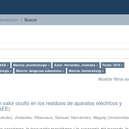
Revolución
Buscar
RAEE ×
Materia: pirometalurgia ×
Autor: Hernández, Jiraleiska ×
Fecha: 2019 ×
lurgia ×
Materia: dangerous substances ×
Materia: biometallurgy ×
Mostrar filtros 
n valor oculto en los residuos de aparatos eléctricos y
RAEE)
ández, Jiraleiska
;
Villanueva, Samuel
;
Hernández, Magaly
(
Universida
)