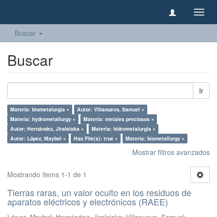
Camb
naveg
Buscar
Buscar
Ir
Materia: biometalurgia ×
Autor: Villanueva, Samuel ×
Materia: hydrometallurgy ×
Materia: metales preciosos ×
Autor: Hernández, Jiraleiska ×
Materia: hidrometalurgia ×
Autor: López, Maybel ×
Has File(s): true ×
Materia: biometallurgy ×
Mostrar filtros avanzados
Mostrando ítems 1-1 de 1
Tierras raras, un valor oculto en los residuos de
aparatos eléctricos y electrónicos (RAEE)
López, Maybel
;
Hernández, Jiraleiska
;
Villanueva, Samuel
;