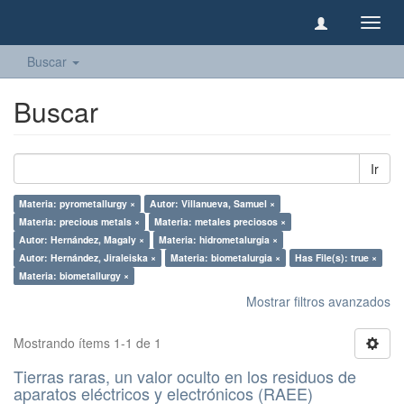
Camb
naveg
Buscar
Buscar
Ir
Materia: pyrometallurgy ×
Autor: Villanueva, Samuel ×
Materia: precious metals ×
Materia: metales preciosos ×
Autor: Hernández, Magaly ×
Materia: hidrometalurgia ×
Autor: Hernández, Jiraleiska ×
Materia: biometalurgia ×
Has File(s): true ×
Materia: biometallurgy ×
Mostrar filtros avanzados
Mostrando ítems 1-1 de 1
Tierras raras, un valor oculto en los residuos de
aparatos eléctricos y electrónicos (RAEE)