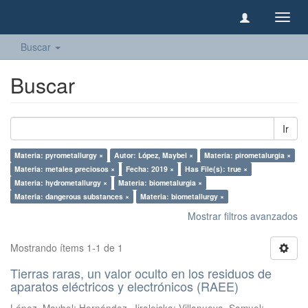
Camb
naveg
Buscar
Buscar
Ir
Materia: pyrometallurgy ×
Autor: López, Maybel ×
Materia: pirometalurgia ×
Materia: metales preciosos ×
Fecha: 2019 ×
Has File(s): true ×
Materia: hydrometallurgy ×
Materia: biometalurgia ×
Materia: dangerous substances ×
Materia: biometallurgy ×
Mostrar filtros avanzados
Mostrando ítems 1-1 de 1
Tierras raras, un valor oculto en los residuos de
aparatos eléctricos y electrónicos (RAEE)
López, Maybel
;
Hernández, Jiraleiska
;
Villanueva, Samuel
;