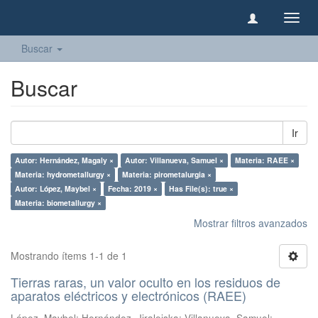
Camb
naveg
Buscar
Buscar
Ir
Autor: Hernández, Magaly ×
Autor: Villanueva, Samuel ×
Materia: RAEE ×
Materia: hydrometallurgy ×
Materia: pirometalurgia ×
Autor: López, Maybel ×
Fecha: 2019 ×
Has File(s): true ×
Materia: biometallurgy ×
Mostrar filtros avanzados
Mostrando ítems 1-1 de 1
Tierras raras, un valor oculto en los residuos de
aparatos eléctricos y electrónicos (RAEE)
López, Maybel
;
Hernández, Jiraleiska
;
Villanueva, Samuel
;