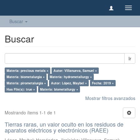
Camb
naveg
Buscar
Buscar
Ir
Materia: precious metals ×
Autor: Villanueva, Samuel ×
Materia: biometalurgia ×
Materia: hydrometallurgy ×
Materia: pirometalurgia ×
Autor: López, Maybel ×
Fecha: 2019 ×
Has File(s): true ×
Materia: biometallurgy ×
Mostrar filtros avanzados
Mostrando ítems 1-1 de 1
Tierras raras, un valor oculto en los residuos de
aparatos eléctricos y electrónicos (RAEE)
López, Maybel
;
Hernández, Jiraleiska
;
Villanueva, Samuel
;