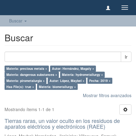
Camb
naveg
Buscar
Buscar
Ir
Materia: precious metals ×
Autor: Hernández, Magaly ×
Materia: dangerous substances ×
Materia: hydrometallurgy ×
Materia: pirometalurgia ×
Autor: López, Maybel ×
Fecha: 2019 ×
Has File(s): true ×
Materia: biometallurgy ×
Mostrar filtros avanzados
Mostrando ítems 1-1 de 1
Tierras raras, un valor oculto en los residuos de
aparatos eléctricos y electrónicos (RAEE)
López, Maybel
;
Hernández, Jiraleiska
;
Villanueva, Samuel
;