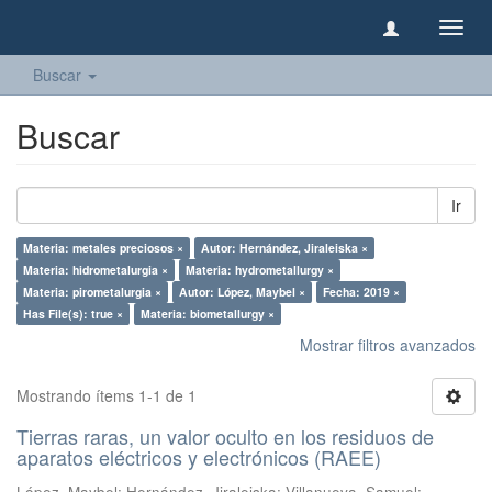
Camb
naveg
Buscar
Buscar
Ir
Materia: metales preciosos ×
Autor: Hernández, Jiraleiska ×
Materia: hidrometalurgia ×
Materia: hydrometallurgy ×
Materia: pirometalurgia ×
Autor: López, Maybel ×
Fecha: 2019 ×
Has File(s): true ×
Materia: biometallurgy ×
Mostrar filtros avanzados
Mostrando ítems 1-1 de 1
Tierras raras, un valor oculto en los residuos de
aparatos eléctricos y electrónicos (RAEE)
López, Maybel
;
Hernández, Jiraleiska
;
Villanueva, Samuel
;