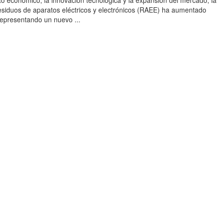
to económico, la innovación tecnológica y la expansión del mercado, la
esiduos de aparatos eléctricos y electrónicos (RAEE) ha aumentado
 representando un nuevo ...