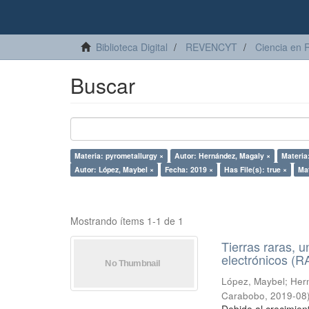
Biblioteca Digital
REVENCYT
Ciencia en 
Buscar
Materia: pyrometallurgy ×
Autor: Hernández, Magaly ×
Materia
Autor: López, Maybel ×
Fecha: 2019 ×
Has File(s): true ×
Mat
Mostrando ítems 1-1 de 1
Tierras raras, u
electrónicos (
López, Maybel
;
Hern
Carabobo
,
2019-08