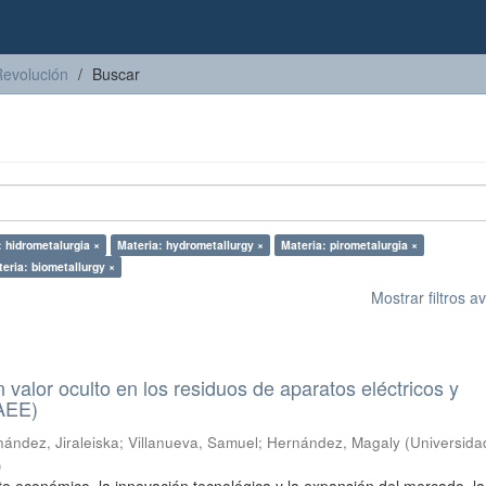
Revolución
Buscar
: hidrometalurgia ×
Materia: hydrometallurgy ×
Materia: pirometalurgia ×
eria: biometallurgy ×
Mostrar filtros 
n valor oculto en los residuos de aparatos eléctricos y
RAEE)
ández, Jiraleiska
;
Villanueva, Samuel
;
Hernández, Magaly
(
Universida
)