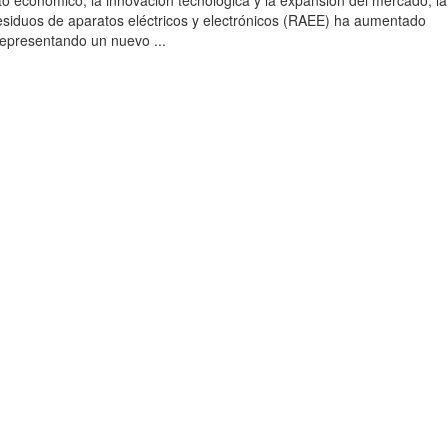
to económico, la innovación tecnológica y la expansión del mercado, la
esiduos de aparatos eléctricos y electrónicos (RAEE) ha aumentado
 representando un nuevo ...