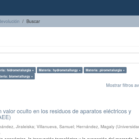
Revolución
Buscar
ria: hidrometalurgia ×
Materia: hydrometallurgy ×
Materia: pirometalurgia ×
eria: biometallurgy ×
Mostrar filtros 
n valor oculto en los residuos de aparatos eléctricos y
RAEE)
ández, Jiraleiska
;
Villanueva, Samuel
;
Hernández, Magaly
(
Universida
)