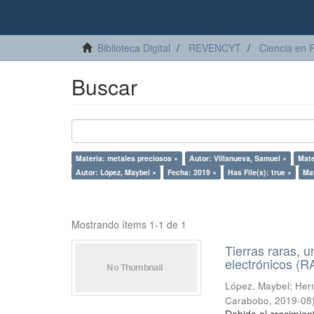
Biblioteca Digital
REVENCYT
Ciencia en 
Buscar
Materia: metales preciosos ×
Autor: Villanueva, Samuel ×
Mate
Autor: López, Maybel ×
Fecha: 2019 ×
Has File(s): true ×
Mat
Mostrando ítems 1-1 de 1
Tierras raras, u
electrónicos (
López, Maybel
;
Hern
Carabobo
,
2019-08