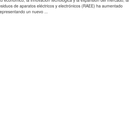
to económico, la innovación tecnológica y la expansión del mercado, la
esiduos de aparatos eléctricos y electrónicos (RAEE) ha aumentado
 representando un nuevo ...