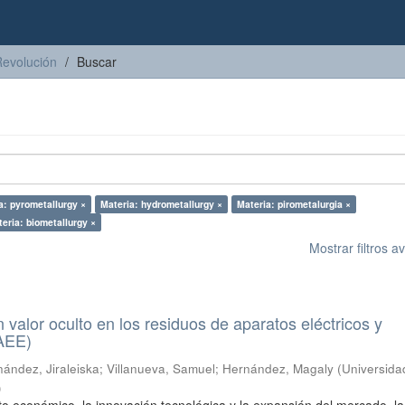
Revolución
Buscar
a: pyrometallurgy ×
Materia: hydrometallurgy ×
Materia: pirometalurgia ×
eria: biometallurgy ×
Mostrar filtros 
n valor oculto en los residuos de aparatos eléctricos y
RAEE)
ández, Jiraleiska
;
Villanueva, Samuel
;
Hernández, Magaly
(
Universida
)