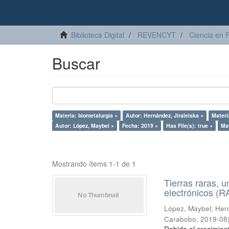
Biblioteca Digital
REVENCYT
Ciencia en 
Buscar
Materia: biometalurgia ×
Autor: Hernández, Jiraleiska ×
Materi
Autor: López, Maybel ×
Fecha: 2019 ×
Has File(s): true ×
Mat
Mostrando ítems 1-1 de 1
Tierras raras, u
electrónicos (
López, Maybel
;
Hern
Carabobo
,
2019-08