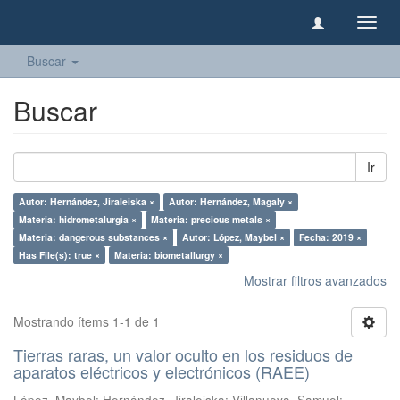
Camb
naveg
Buscar
Buscar
Ir
Autor: Hernández, Jiraleiska ×
Autor: Hernández, Magaly ×
Materia: hidrometalurgia ×
Materia: precious metals ×
Materia: dangerous substances ×
Autor: López, Maybel ×
Fecha: 2019 ×
Has File(s): true ×
Materia: biometallurgy ×
Mostrar filtros avanzados
Mostrando ítems 1-1 de 1
Tierras raras, un valor oculto en los residuos de
aparatos eléctricos y electrónicos (RAEE)
López, Maybel
;
Hernández, Jiraleiska
;
Villanueva, Samuel
;