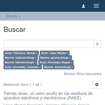
Camb
naveg
Buscar
Buscar
Ir
Autor: Villanueva, Samuel ×
Autor: López, Maybel ×
Materia: hydrometallurgy ×
Materia: pyrometallurgy ×
Materia: hidrometalurgia ×
Autor: Hernández, Magaly ×
Autor: Hernández, Jiraleiska ×
Materia: biometallurgy ×
Mostrar filtros avanzados
Mostrando ítems 1-1 de 1
Tierras raras, un valor oculto en los residuos de
aparatos eléctricos y electrónicos (RAEE)
López, Maybel
;
Hernández, Jiraleiska
;
Villanueva, Samuel
;