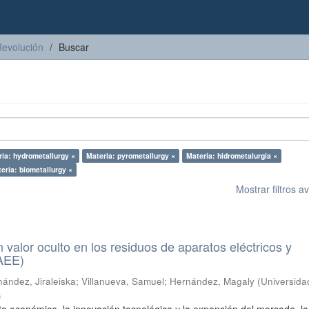
Revolución
Buscar
ia: hydrometallurgy ×
Materia: pyrometallurgy ×
Materia: hidrometalurgia ×
eria: biometallurgy ×
Mostrar filtros 
n valor oculto en los residuos de aparatos eléctricos y
RAEE)
ández, Jiraleiska
;
Villanueva, Samuel
;
Hernández, Magaly
(
Universida
)