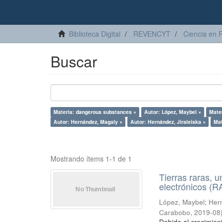
Biblioteca Digital
REVENCYT
Ciencia en 
Buscar
Materia: dangerous substances ×
Autor: López, Maybel ×
Mater
Autor: Hernández, Magaly ×
Autor: Hernández, Jiraleiska ×
Mat
Mostrando ítems 1-1 de 1
Tierras raras, u
electrónicos (
López, Maybel
;
Hern
Carabobo
,
2019-08