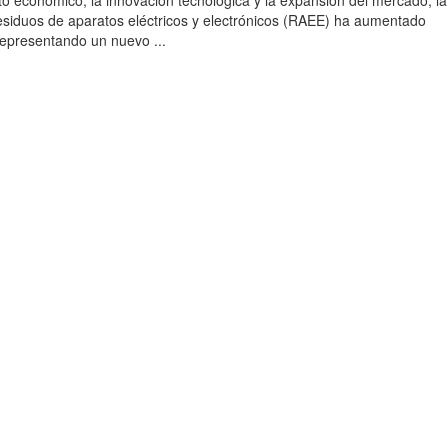
to económico, la innovación tecnológica y la expansión del mercado, la
esiduos de aparatos eléctricos y electrónicos (RAEE) ha aumentado
 representando un nuevo ...