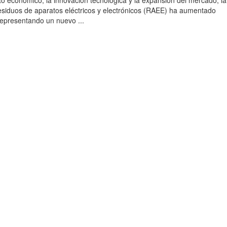
to económico, la innovación tecnológica y la expansión del mercado, la
esiduos de aparatos eléctricos y electrónicos (RAEE) ha aumentado
 representando un nuevo ...