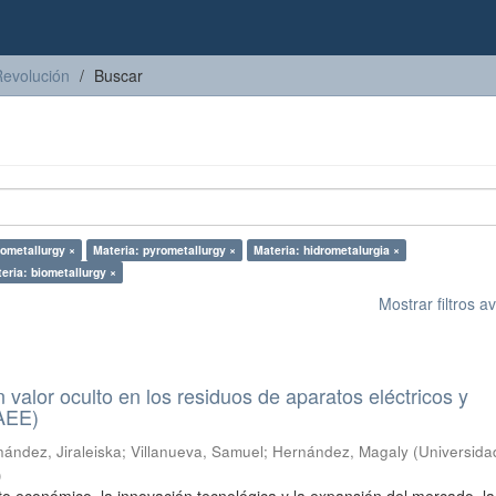
Revolución
Buscar
rometallurgy ×
Materia: pyrometallurgy ×
Materia: hidrometalurgia ×
eria: biometallurgy ×
Mostrar filtros 
n valor oculto en los residuos de aparatos eléctricos y
RAEE)
ández, Jiraleiska
;
Villanueva, Samuel
;
Hernández, Magaly
(
Universida
)