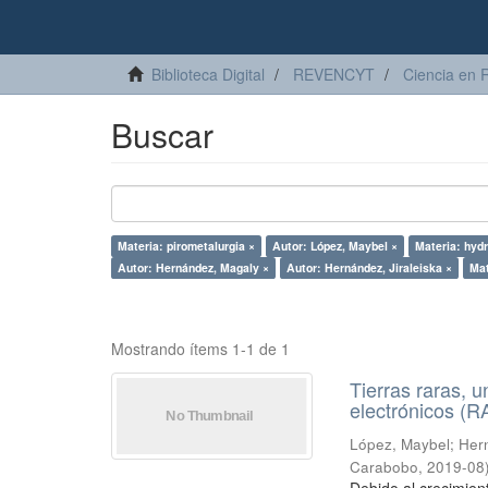
Biblioteca Digital
REVENCYT
Ciencia en 
Buscar
Materia: pirometalurgia ×
Autor: López, Maybel ×
Materia: hyd
Autor: Hernández, Magaly ×
Autor: Hernández, Jiraleiska ×
Mat
Mostrando ítems 1-1 de 1
Tierras raras, u
electrónicos (
López, Maybel
;
Hern
Carabobo
,
2019-08